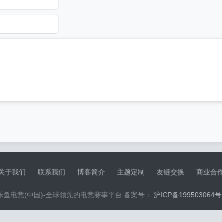
关于我们
联系我们
博客简介
主题定制
友链交换
商业合
乐鱼电竞(中国)-全球领先的电竞赛事平台 备案号：
沪ICP备199503064号