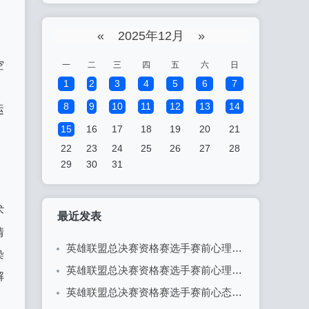
«
2025年12月
»
，
空
一
二
三
四
五
六
日
1
2
3
4
5
6
7
8
9
10
11
12
13
14
运
15
16
17
18
19
20
21
22
23
24
25
26
27
28
29
30
31
术
最近发表
情
英雄联盟总决赛资格赛选手赛前心理辅导：决胜心态的关键
染
英雄联盟总决赛资格赛选手赛前心理准备：决胜于心态之间
解
英雄联盟总决赛资格赛选手赛前心态调整的重要性