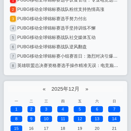
1
PUBG移动全球锦标赛战队粉丝支持热情高涨
2
PUBG移动全球锦标赛选手努力付出
3
PUBG移动全球锦标赛选手坚持训练不懈
4
PUBG移动全球锦标赛战队社交媒体互动
5
PUBG移动全球锦标赛战队逆风翻盘
6
PUBG移动全球锦标赛小组赛首日：激烈对决引爆全球电竞热潮
7
英雄联盟总决赛资格赛选手操作精准无误：电竞巅峰的精准艺术
8
«
2025年12月
»
一
二
三
四
五
六
日
1
2
3
4
5
6
7
8
9
10
11
12
13
14
15
16
17
18
19
20
21