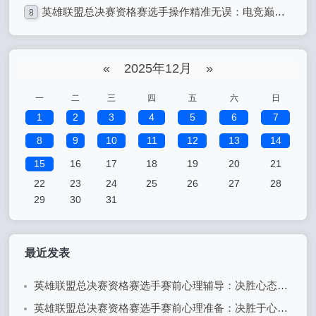
英雄联盟总决赛资格赛选手操作精准无误：电竞巅峰的精准艺术
8
«
2025年12月
»
一
二
三
四
五
六
日
1
2
3
4
5
6
7
8
9
10
11
12
13
14
15
16
17
18
19
20
21
22
23
24
25
26
27
28
29
30
31
最近发表
英雄联盟总决赛资格赛选手赛前心理辅导：决胜心态的关键
英雄联盟总决赛资格赛选手赛前心理准备：决胜于心态之间