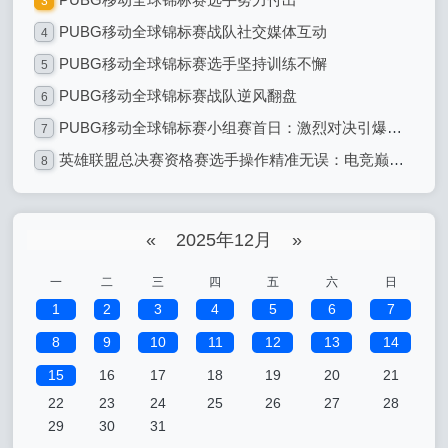
3
PUBG移动全球锦标赛战队社交媒体互动
4
PUBG移动全球锦标赛选手坚持训练不懈
5
PUBG移动全球锦标赛战队逆风翻盘
6
PUBG移动全球锦标赛小组赛首日：激烈对决引爆全球电竞热潮
7
英雄联盟总决赛资格赛选手操作精准无误：电竞巅峰的精准艺术
8
«
2025年12月
»
一
二
三
四
五
六
日
1
2
3
4
5
6
7
8
9
10
11
12
13
14
15
16
17
18
19
20
21
22
23
24
25
26
27
28
29
30
31