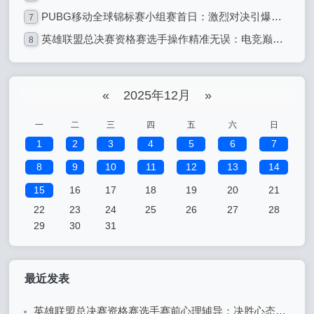
PUBG移动全球锦标赛小组赛首日：激烈对决引爆全球电竞热潮
7
英雄联盟总决赛资格赛选手操作精准无误：电竞巅峰的精准艺术
8
«
2025年12月
»
一
二
三
四
五
六
日
1
2
3
4
5
6
7
8
9
10
11
12
13
14
15
16
17
18
19
20
21
22
23
24
25
26
27
28
29
30
31
最近发表
英雄联盟总决赛资格赛选手赛前心理辅导：决胜心态的关键