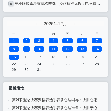
英雄联盟总决赛资格赛选手操作精准无误：电竞巅峰的精准艺术
8
«
2025年12月
»
一
二
三
四
五
六
日
1
2
3
4
5
6
7
8
9
10
11
12
13
14
15
16
17
18
19
20
21
22
23
24
25
26
27
28
29
30
31
最近发表
英雄联盟总决赛资格赛选手赛前心理辅导：决胜心态的关键
英雄联盟总决赛资格赛选手赛前心理准备：决胜于心态之间