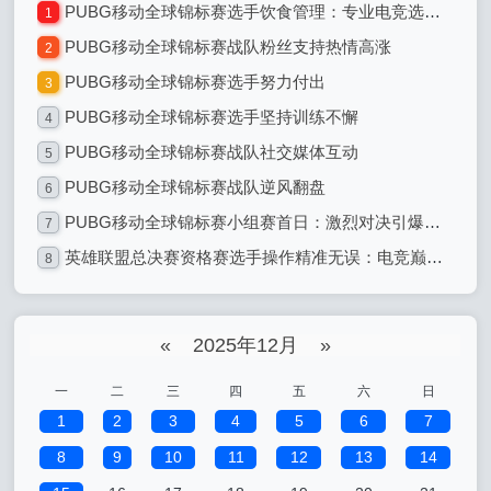
PUBG移动全球锦标赛选手饮食管理：专业电竞选手的饮食之道
1
PUBG移动全球锦标赛战队粉丝支持热情高涨
2
PUBG移动全球锦标赛选手努力付出
3
PUBG移动全球锦标赛选手坚持训练不懈
4
PUBG移动全球锦标赛战队社交媒体互动
5
PUBG移动全球锦标赛战队逆风翻盘
6
PUBG移动全球锦标赛小组赛首日：激烈对决引爆全球电竞热潮
7
英雄联盟总决赛资格赛选手操作精准无误：电竞巅峰的精准艺术
8
«
2025年12月
»
一
二
三
四
五
六
日
1
2
3
4
5
6
7
8
9
10
11
12
13
14