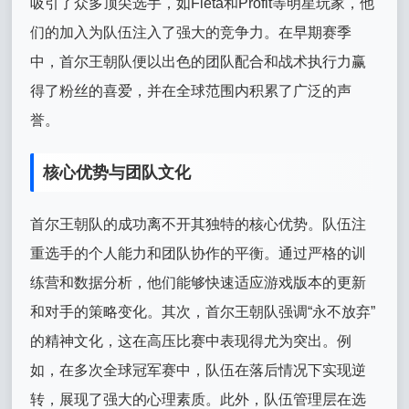
吸引了众多顶尖选手，如Fleta和Profit等明星玩家，他
们的加入为队伍注入了强大的竞争力。在早期赛季
中，首尔王朝队便以出色的团队配合和战术执行力赢
得了粉丝的喜爱，并在全球范围内积累了广泛的声
誉。
核心优势与团队文化
首尔王朝队的成功离不开其独特的核心优势。队伍注
重选手的个人能力和团队协作的平衡。通过严格的训
练营和数据分析，他们能够快速适应游戏版本的更新
和对手的策略变化。其次，首尔王朝队强调“永不放弃”
的精神文化，这在高压比赛中表现得尤为突出。例
如，在多次全球冠军赛中，队伍在落后情况下实现逆
转，展现了强大的心理素质。此外，队伍管理层在选