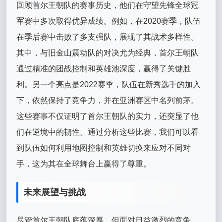
回顾首尔王朝队的赛事历史，他们在守望先锋全球冠
军赛中多次取得优异成绩。例如，在2020赛季，队伍
在季后赛中击败了多支强队，展现了其战术多样性。
其中，与旧金山震动队的对决尤为经典，首尔王朝队
通过精准的团战控制和英雄池深度，赢得了关键胜
利。另一个亮点是2022赛季，队伍在新秀选手的加入
下，依然保持了竞争力，并在亚洲赛区中名列前茅。
这些赛事不仅证明了首尔王朝队的实力，还突显了他
们在逆境中的韧性。通过分析这些比赛，我们可以看
到队伍如何利用地图控制和英雄切换来应对不同对
手，这为其在全球舞台上赢得了尊重。
未来展望与挑战
尽管首尔王朝队底蕴深厚，但面对日益激烈的竞争，