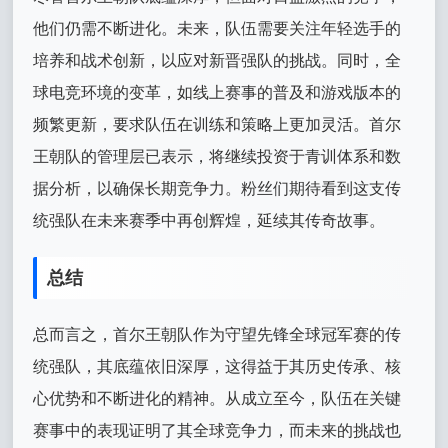
他们仍需不断进化。未来，队伍需要关注年轻选手的
培养和战术创新，以应对新晋强队的挑战。同时，全
球电竞环境的变革，如线上赛事的普及和游戏版本的
频繁更新，要求队伍在训练和策略上更加灵活。首尔
王朝队的管理层已表示，将继续投资于青训体系和数
据分析，以确保长期竞争力。粉丝们期待看到这支传
统强队在未来赛季中再创辉煌，延续其传奇故事。
总结
总而言之，首尔王朝队作为守望先锋全球冠军赛的传
统强队，其底蕴依旧深厚，这得益于其历史传承、核
心优势和不断进化的精神。从成立至今，队伍在关键
赛事中的表现证明了其全球竞争力，而未来的挑战也