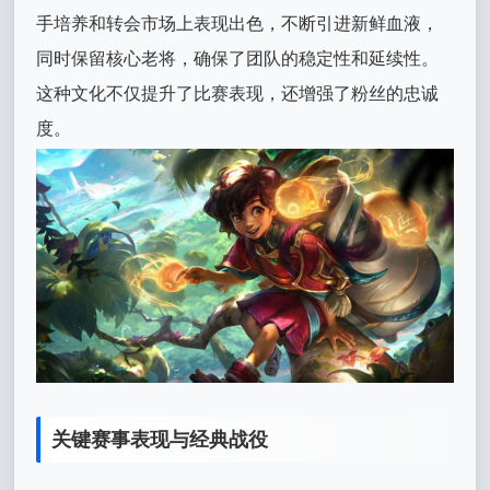
手培养和转会市场上表现出色，不断引进新鲜血液，
同时保留核心老将，确保了团队的稳定性和延续性。
这种文化不仅提升了比赛表现，还增强了粉丝的忠诚
度。
关键赛事表现与经典战役