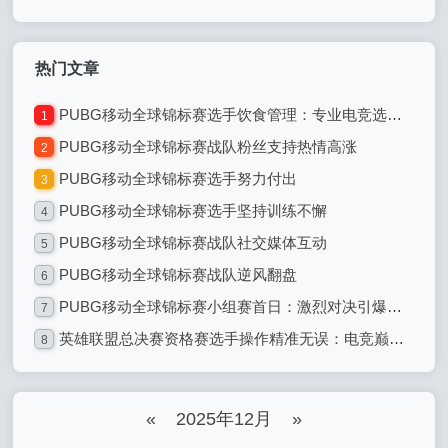
热门文章
PUBG移动全球锦标赛选手饮食管理：专业电竞选手的饮食之道
1
PUBG移动全球锦标赛战队粉丝支持热情高涨
2
PUBG移动全球锦标赛选手努力付出
3
PUBG移动全球锦标赛选手坚持训练不懈
4
PUBG移动全球锦标赛战队社交媒体互动
5
PUBG移动全球锦标赛战队逆风翻盘
6
PUBG移动全球锦标赛小组赛首日：激烈对决引爆全球电竞热潮
7
英雄联盟总决赛资格赛选手操作精准无误：电竞巅峰的精准艺术
8
«
2025年12月
»