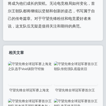
将成为他们成长的契机。无论电竞格局如何变化，首
尔王朝队都将继续以坚韧和创新的姿态，书写属于自
己的传奇篇章。对于守望先锋粉丝和电竞爱好者来
说，这支队伍无疑是值得关注和期待的典范。
相关文章
守望先锋全球冠军赛上海龙
守望先锋全球冠军赛首尔王
之队选手Void谈防守经验
朝队传统强队底蕴依旧