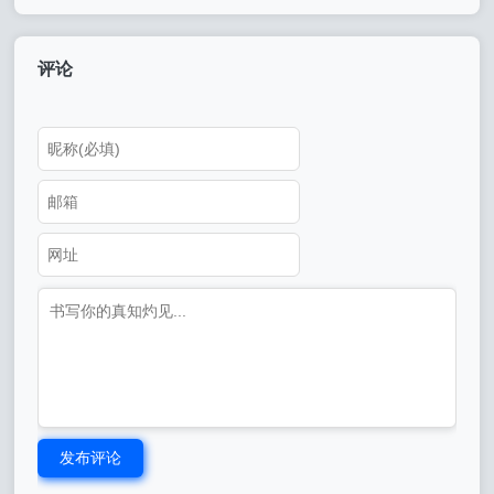
评论
发布评论